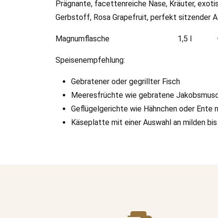
Prägnante, facettenreiche Nase, Kräuter, exoti
Gerbstoff, Rosa Grapefruit, perfekt sitzender Alk
Magnumflasche 1,5 l € 4
Speisenempfehlung:
Gebratener oder gegrillter Fisch
Meeresfrüchte wie gebratene Jakobsmusche
Geflügelgerichte wie Hähnchen oder Ente m
Käseplatte mit einer Auswahl an milden bis