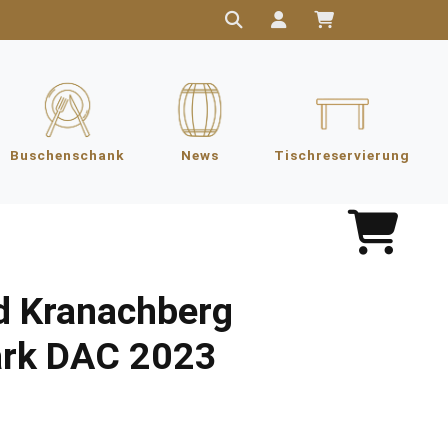
Buschenschank
News
Tischreservierung
ed Kranachberg
ark DAC 2023