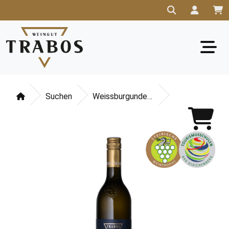
Suchen
Weissburgunder Ried Kranachberg Südsteiermark DAC 2021